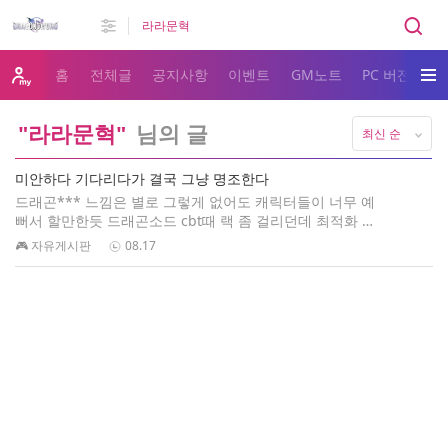
홈
전체글
공지사항
이벤트
GM노트
PC 버전 다
"라라문혁"
님의 글
최신 순
미안하다 기다리다가 결국 그냥 명조한다
드래곤*** 느낌은 별로 그렇게 없어도 캐릭터들이 너무 예
뻐서 할만한듯 드래곤소드 cbt때 랙 좀 걸리던데 최적화 잘
안되어있으면 못할듯... ㅋㅋ
🎮 자유게시판
08.17