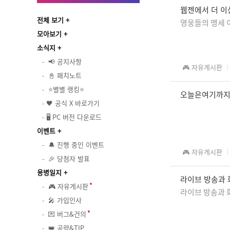
웹젠에서 더 이
전체 보기
영웅들의 맹세 
모아보기
소식지
📢 공지사항
🎮 자유게시판
📓 패치노트
⭐별별 랭킹⭐
오늘은여기까
🖤 공식 X 바로가기
🖥️ PC 버전 다운로드
이벤트
🔔 진행 중인 이벤트
🎮 자유게시판
🎉 당첨자 발표
용병일지
라이브 방송과 
🎮 자유게시판
라이브 방송과 
🎤 가입인사
💌 버그&건의
👑 공략&TIP