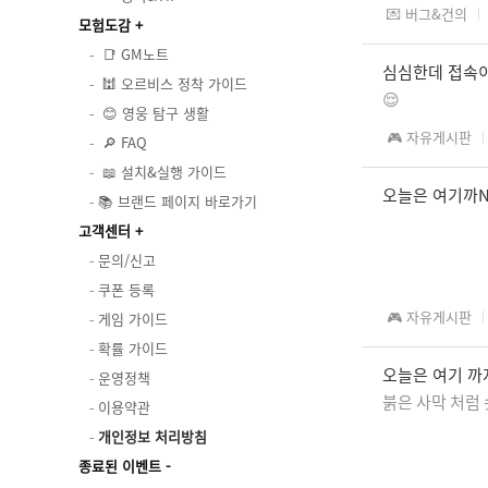
💌 버그&건의
모험도감
📑 GM노트
심심한데 접속
🕍 오르비스 정착 가이드
😌
😊 영웅 탐구 생활
🎮 자유게시판
🔎 FAQ
📖 설치&실행 가이드
오늘은 여기까N
📚 브랜드 페이지 바로가기
고객센터
문의/신고
쿠폰 등록
🎮 자유게시판
게임 가이드
확률 가이드
오늘은 여기 까
운영정책
붉은 사막 처럼
이용약관
개인정보 처리방침
종료된 이벤트