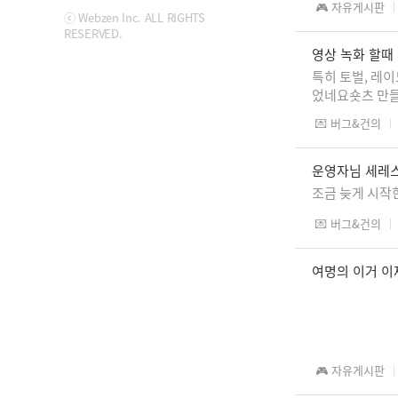
🎮 자유게시판
ⓒ Webzen Inc. ALL RIGHTS
RESERVED.
영상 녹화 할때
특히 토벌, 레
었네요숏츠 만들
💌 버그&건의
운영자님 세레스
조금 늦게 시작한
💌 버그&건의
여명의 이거 이
🎮 자유게시판