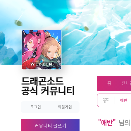
드래곤소드
홈
전체
공식 커뮤니티
로그인
회원가입
"애반"
님의
커뮤니티 글쓰기