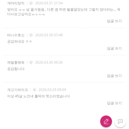
개머리망치
2026.03.31 21:54
맞아요 ㅠㅠ 넘 즐거웠음.. 다른 겜 하면 될줄알았는데 그렇지 않더라는... 꼭
다시보고싶어요ㅠㅜㅜㅠ
답글 쓰기
타니수호신
2026.03.30 07:48
공감되네요 ㅎㅎ
답글 쓰기
제발흥해줘
2026.03.30 00:36
공감합니다
답글 쓰기
개고기라이크
2026.03.29 09:09
이상 45살 노인네 틀딱의 헛소리였습니다
답글 쓰기