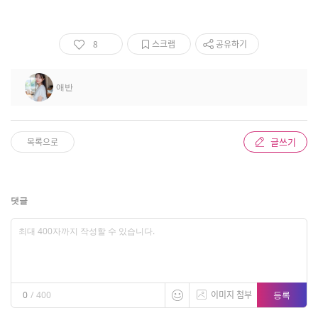
8
스크랩
공유하기
애반
글쓰기
목록으로
댓글
이미지 첨부
등록
0
/
400