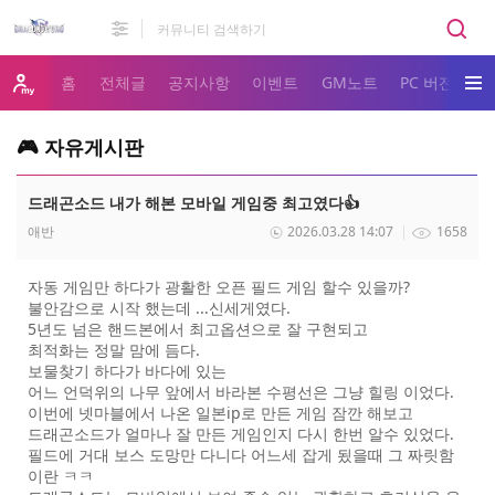
홈
전체글
공지사항
이벤트
GM노트
PC 버전 다
🎮 자유게시판
드래곤소드 내가 해본 모바일 게임중 최고였다👍
애반
2026.03.28 14:07
1658
자동 게임만 하다가 광활한 오픈 필드 게임 할수 있을까?
불안감으로 시작 했는데 ...신세게였다.
5년도 넘은 핸드본에서 최고옵션으로 잘 구현되고
최적화는 정말 맘에 듬다.
보물찾기 하다가 바다에 있는
어느 언덕위의 나무 앞에서 바라본 수평선은 그냥 힐링 이었다.
이번에 넷마블에서 나온 일본ip로 만든 게임 잠깐 해보고
드래곤소드가 얼마나 잘 만든 게임인지 다시 한번 알수 있었다.
필드에 거대 보스 도망만 다니다 어느세 잡게 됬을때 그 짜릿함
이란 ㅋㅋ