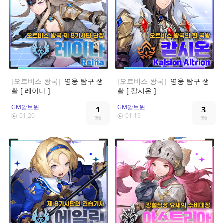
[오르비스 왕국]
영웅 탐구 생
[오르비스 왕국]
영웅 탐구 생
활 [ 레이나 ]
활 [ 칼시온 ]
GM알브윈
GM알브윈
1
3
01.20
01.19