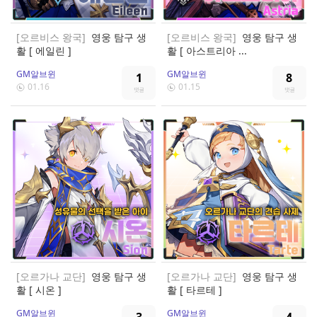
[오르비스 왕국]
영웅 탐구 생
[오르비스 왕국]
영웅 탐구 생
활 [ 에일린 ]
활 [ 아스트리아 ...
GM알브윈
GM알브윈
1
8
01.16
01.15
[오르가나 교단]
영웅 탐구 생
[오르가나 교단]
영웅 탐구 생
활 [ 시온 ]
활 [ 타르테 ]
GM알브윈
GM알브윈
3
4