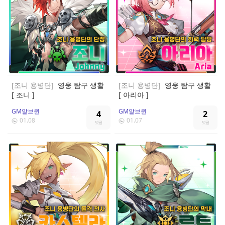
[조니 용병단]
영웅 탐구 생활
[조니 용병단]
영웅 탐구 생활
[ 조니 ]
[ 아리아 ]
GM알브윈
GM알브윈
4
2
01.08
01.07