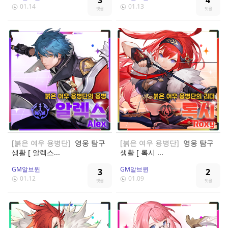
01.14
01.13
[붉은 여우 용병단]
영웅 탐구
[붉은 여우 용병단]
영웅 탐구
생활 [ 알렉스...
생활 [ 록시 ...
GM알브윈
GM알브윈
3
2
01.12
01.09