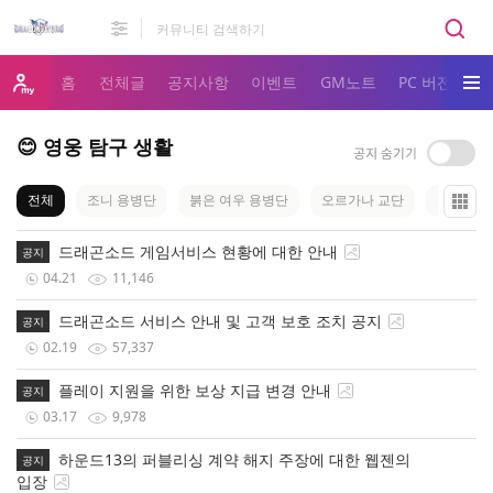
홈
전체글
공지사항
이벤트
GM노트
PC 버전 다
😊 영웅 탐구 생활
전체
조니 용병단
붉은 여우 용병단
오르가나 교단
오르비스
드래곤소드 게임서비스 현황에 대한 안내
공지
04.21
11,146
드래곤소드 서비스 안내 및 고객 보호 조치 공지
공지
02.19
57,337
플레이 지원을 위한 보상 지급 변경 안내
공지
03.17
9,978
하운드13의 퍼블리싱 계약 해지 주장에 대한 웹젠의
공지
입장