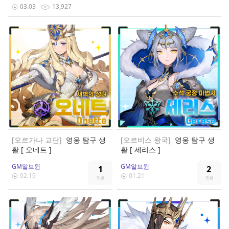
03.03
13,927
[오르가나 교단]
영웅 탐구 생
[오르비스 왕국]
영웅 탐구 생
활 [ 오네트 ]
활 [ 세리스 ]
GM알브윈
GM알브윈
1
2
02.19
01.21