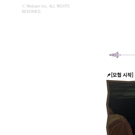
ⓒ Webzen Inc. ALL RIGHTS
RESERVED.
📌[모험 시작]