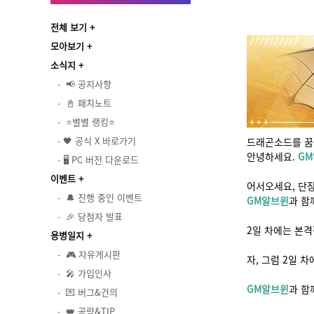
전체 보기
모아보기
소식지
📢 공지사항
📓 패치노트
⭐별별 랭킹⭐
🖤 공식 X 바로가기
드래곤소드를 꿈
안녕하세요.
G
🖥️ PC 버전 다운로드
이벤트
어서오세요, 단
🔔 진행 중인 이벤트
GM알브윈
과 
🎉 당첨자 발표
2일 차에는 본
용병일지
🎮 자유게시판
자, 그럼 2일 
🎤 가입인사
GM알브윈
과 
💌 버그&건의
👑 공략&TIP