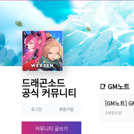
드래곤소드
📑 GM노트
공식 커뮤니티
[GM노트] 
로그인
회원가입
GM알브윈
커뮤니티 글쓰기