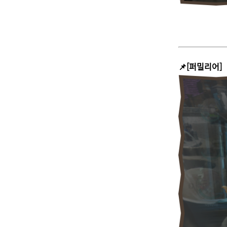
📌[퍼밀리어]